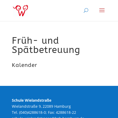
Früh- und
Spätbetreuung
Kalender
Schule Wielandstraße
Wielandstraße 9, 22089 Hamburg
Tel. (040)4288618-0; Fax: 4288618-22