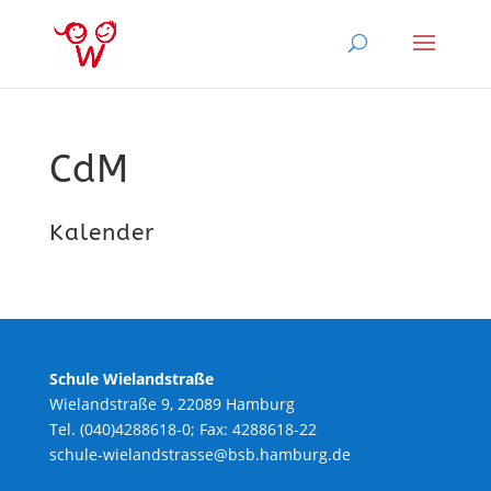
CdM
Kalender
Schule Wielandstraße
Wielandstraße 9, 22089 Hamburg
Tel. (040)4288618-0; Fax: 4288618-22
schule-wielandstrasse@bsb.hamburg.de